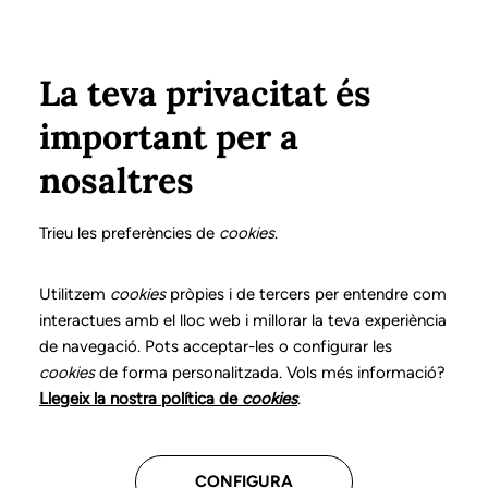
Vés al contingut
Configura
Xarxes Socials
ÀREA PRIVADA
La teva privacitat és
important per a
Inici
Col·legiats
Llistat de col·legiats/des
GALLÉS CABRÉ, REYES
GALLÉS CABRÉ, REYES
nosaltres
Nº 0296
GALLÉS CABRÉ, REYES
Trieu les preferències de
cookies
.
Utilitzem
cookies
pròpies i de tercers per entendre com
interactues amb el lloc web i millorar la teva experiència
Última actualització d'aquestes dades: setembre del
de navegació. Pots acceptar-les o configurar les
2025
cookies
de forma personalitzada. Vols més informació?
Llegeix la nostra política de
cookies
.
CONFIGURA