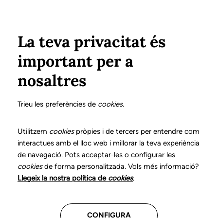
Vés al contingut
Configura
Xarxes Socials
ÀREA PRIVADA
La teva privacitat és
important per a
Inici
Col·legiats
Llistat de col·legiats/des
GALOFRÉ VILARRASA, ELISENDA
GALOFRÉ VILARRASA, ELISENDA
nosaltres
Nº 1206
GALOFRÉ VILARRASA,
Trieu les preferències de
cookies
.
ELISENDA
Utilitzem
cookies
pròpies i de tercers per entendre com
interactues amb el lloc web i millorar la teva experiència
de navegació. Pots acceptar-les o configurar les
cookies
de forma personalitzada. Vols més informació?
CENTRES ON TREBALLA
Llegeix la nostra política de
cookies
.
Assistencial
CONFIGURA