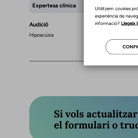
Expertesa clínica
Utilitzem
cookies
prò
experiència de naveg
informació?
Llegeix 
Audició
Hipoacúsia
CONFI
Si vols actualitza
el formulari o truc