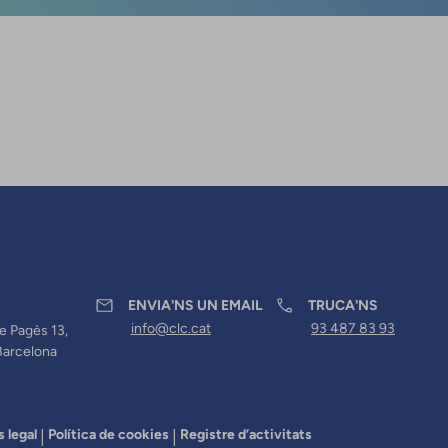
ENVIA'NS UN EMAIL
TRUCA'NS
info@clc.cat
93 487 83 93
e Pagès 13,
Barcelona
s legal
Política de cookies
Registre d’activitats