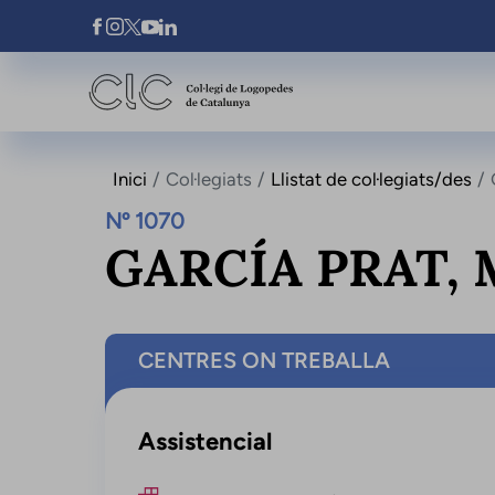
Vés al contingut
Xarxes Socials
Inici
Col·legiats
Llistat de col·legiats/des
Nº 1070
GARCÍA PRAT,
CENTRES ON TREBALLA
Assistencial