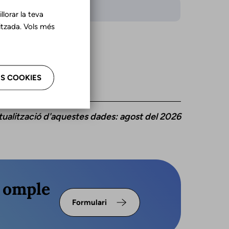
iomes
lorar la teva
tzada. Vols més
là
ellà
S COOKIES
tualització d'aquestes dades: agost del 2026
s omple
Formulari