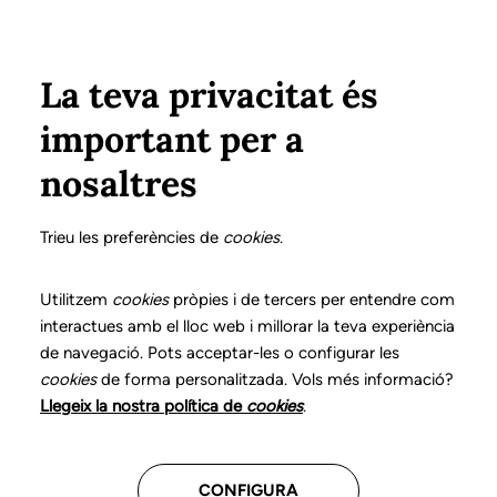
Vés al contingut
Configura
Xarxes Socials
ÀREA PRIVADA
La teva privacitat és
important per a
Inici
Col·legiats
Llistat de col·legiats/des
GIMÉNEZ BORRELL, M. ASUNCIÓN
GIMÉNEZ BORRELL, M. ASUNCIÓN
nosaltres
Nº 1085
GIMÉNEZ BORRELL, M.
Trieu les preferències de
cookies
.
ASUNCIÓN
Utilitzem
cookies
pròpies i de tercers per entendre com
interactues amb el lloc web i millorar la teva experiència
de navegació. Pots acceptar-les o configurar les
cookies
de forma personalitzada. Vols més informació?
Última actualització d'aquestes dades: setembre del
Llegeix la nostra política de
cookies
.
2025
CONFIGURA