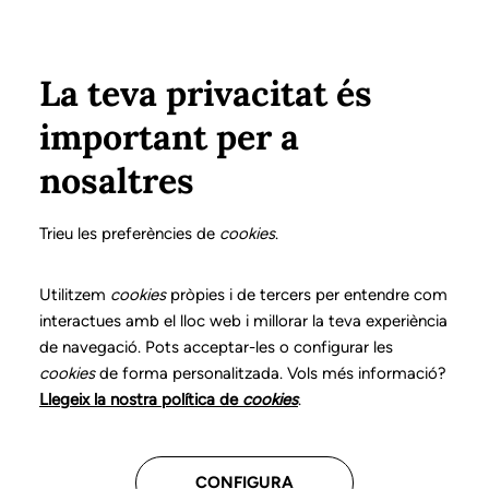
Vés al contingut
Configura
Xarxes Socials
ÀREA PRIVADA
La teva privacitat és
important per a
Inici
Col·legiats
Llistat de col·legiats/des
GÓMEZ FERNÁNDEZ, JÉSSICA
GÓMEZ FERNÁNDEZ, JÉSSICA
nosaltres
Nº 3244
GÓMEZ FERNÁNDEZ,
Trieu les preferències de
cookies
.
JÉSSICA
Utilitzem
cookies
pròpies i de tercers per entendre com
interactues amb el lloc web i millorar la teva experiència
de navegació. Pots acceptar-les o configurar les
Atenció domiciliària
cookies
de forma personalitzada. Vols més informació?
Llegeix la nostra política de
cookies
.
CENTRES ON TREBALLA
CONFIGURA