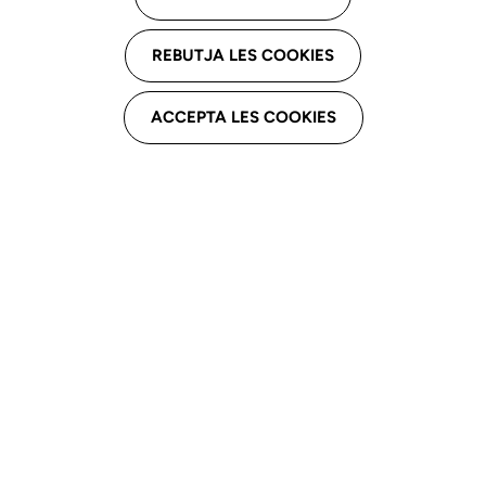
Assistencial
REBUTJA LES COOKIES
Jéssica Gómez Fernández
--
ACCEPTA LES COOKIES
Email professional
--
Telèfon professional
637539570
Derivacions