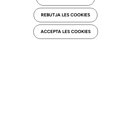
Expertesa clínica
REBUTJA LES COOKIES
Llenguatge
ACCEPTA LES COOKIES
Trastorns d’aprenentatge, Trastorns del llenguatge infantil
Parla
Trastorns dels sons de la parla, Trastorns de parla d’origen
orgànic
Idiomes
Català
Castellà