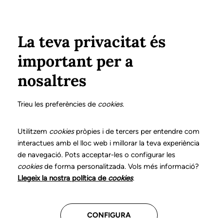
Vés al contingut
Configura
Xarxes Socials
ÀREA PRIVADA
La teva privacitat és
important per a
Inici
Col·legiats
Llistat de col·legiats/des
GOMIS CANO, ELISABETH
GOMIS CANO, ELISABETH
nosaltres
Nº 0334
GOMIS CANO,
Trieu les preferències de
cookies
.
ELISABETH
Utilitzem
cookies
pròpies i de tercers per entendre com
interactues amb el lloc web i millorar la teva experiència
de navegació. Pots acceptar-les o configurar les
cookies
de forma personalitzada. Vols més informació?
Llegeix la nostra política de
cookies
.
Assessorament
CONFIGURA