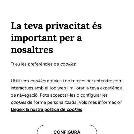
Vés al contingut
Configura
Xarxes Socials
ÀREA PRIVADA
La teva privacitat és
important per a
Inici
Col·legiats
Llistat de col·legiats/des
GONZÁLEZ ROMERO, SUSANA
GONZÁLEZ ROMERO, SUSANA
nosaltres
Nº 0890
GONZÁLEZ ROMERO,
Trieu les preferències de
cookies
.
SUSANA
Utilitzem
cookies
pròpies i de tercers per entendre com
interactues amb el lloc web i millorar la teva experiència
de navegació. Pots acceptar-les o configurar les
cookies
de forma personalitzada. Vols més informació?
Última actualització d'aquestes dades: setembre del
Llegeix la nostra política de
cookies
.
2025
CONFIGURA