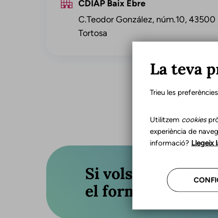
CDIAP Baix Ebre
C.Teodor González, núm.10, 43500
Tortosa
La teva p
Trieu les preferèncie
Utilitzem
cookies
prò
experiència de naveg
informació?
Llegeix 
Si vols actualitza
CONFI
el formulari o truc