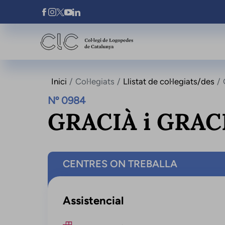
Vés al contingut
Xarxes Socials
Inici
Col·legiats
Llistat de col·legiats/des
Nº 0984
GRACIÀ i GRAC
CENTRES ON TREBALLA
Assistencial