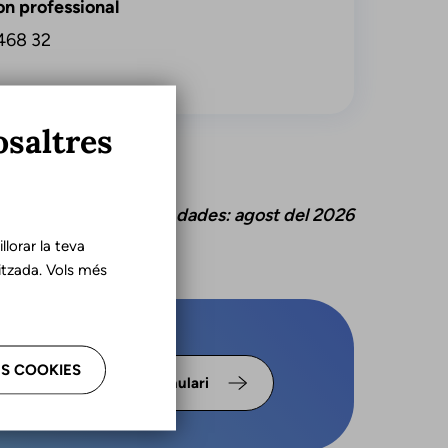
on professional
468 32
osaltres
tualització d'aquestes dades: agost del 2026
lorar la teva
tzada. Vols més
s omple
S COOKIES
Formulari