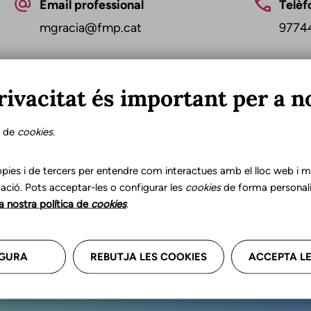
Email professional
Telèf
mgracia@fmp.cat
9774
rivacitat és important per a n
s de
cookies
.
Última ac
pies i de tercers per entendre com interactues amb el lloc web i mil
ació. Pots acceptar-les o configurar les
cookies
de forma personali
la nostra política de
cookies
.
r les teves dades professional
GURA
REBUTJA LES COOKIES
ACCEPTA LE
a'ns.