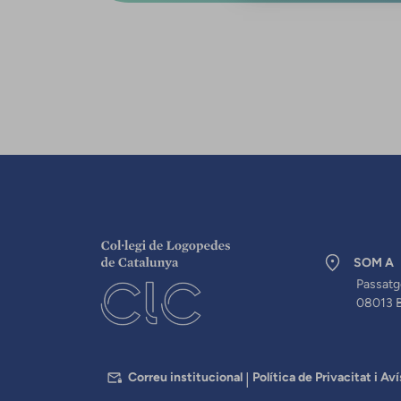
SOM A
Passatg
08013 
PEU
Correu institucional
Política de Privacitat i Aví