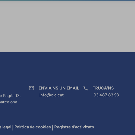
ENVIA'NS UN EMAIL
TRUCA'NS
info@clc.cat
93 487 83 93
e Pagès 13,
Barcelona
s legal
Política de cookies
Registre d’activitats