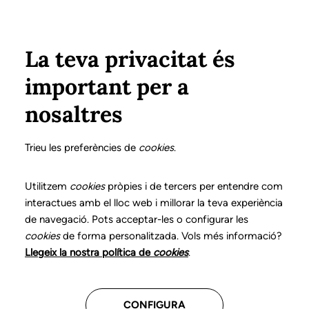
Vés al contingut
Configura
Xarxes Socials
ÀREA PRIVADA
La teva privacitat és
important per a
Inici
Col·legiats
Llistat de col·legiats/des
GRAU i BONÀS, M. ÀNGELS
GRAU i BONÀS, M. ÀNGELS
nosaltres
Nº 0256
GRAU i BONÀS, M.
Trieu les preferències de
cookies
.
ÀNGELS
Utilitzem
cookies
pròpies i de tercers per entendre com
interactues amb el lloc web i millorar la teva experiència
de navegació. Pots acceptar-les o configurar les
cookies
de forma personalitzada. Vols més informació?
Última actualització d'aquestes dades: setembre del
Llegeix la nostra política de
cookies
.
2025
CONFIGURA