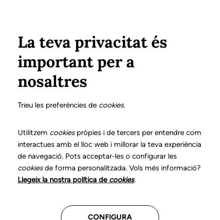
Vés al contingut
Configura
Xarxes Socials
ÀREA PRIVADA
La teva privacitat és
important per a
Inici
Col·legiats
Llistat de col·legiats/des
HERRERO ISCAR, TERESA
HERRERO ISCAR, TERESA
nosaltres
Nº 0026
HERRERO ISCAR,
Trieu les preferències de
cookies
.
TERESA
Utilitzem
cookies
pròpies i de tercers per entendre com
interactues amb el lloc web i millorar la teva experiència
de navegació. Pots acceptar-les o configurar les
cookies
de forma personalitzada. Vols més informació?
Última actualització d'aquestes dades: desembre del
Llegeix la nostra política de
cookies
.
2025
CONFIGURA