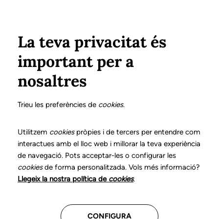
Vés al contingut
Configura
Xarxes Socials
ÀREA PRIVADA
La teva privacitat és
important per a
Inici
Col·legiats
Llistat de col·legiats/des
HERRERO JUSTO, ROSA M.
HERRERO JUSTO, ROSA M.
nosaltres
Nº 1056
HERRERO JUSTO, ROSA
Trieu les preferències de
cookies
.
M.
Utilitzem
cookies
pròpies i de tercers per entendre com
interactues amb el lloc web i millorar la teva experiència
de navegació. Pots acceptar-les o configurar les
cookies
de forma personalitzada. Vols més informació?
Última actualització d'aquestes dades: setembre del
Llegeix la nostra política de
cookies
.
2025
CONFIGURA