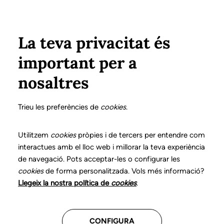
Vés al contingut
Configura
Xarxes Socials
ÀREA PRIVADA
La teva privacitat és
important per a
Inici
Col·legiats
Llistat de col·legiats/des
LLEVADOT PIQUÉ, NOEMÍ
LLEVADOT PIQUÉ, NOEMÍ
nosaltres
Nº 1784
LLEVADOT PIQUÉ,
Trieu les preferències de
cookies
.
NOEMÍ
Utilitzem
cookies
pròpies i de tercers per entendre com
interactues amb el lloc web i millorar la teva experiència
de navegació. Pots acceptar-les o configurar les
cookies
de forma personalitzada. Vols més informació?
Última actualització d'aquestes dades: setembre del
Llegeix la nostra política de
cookies
.
2025
CONFIGURA