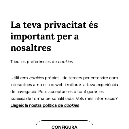
Vés al contingut
Configura
Xarxes Socials
ÀREA PRIVADA
La teva privacitat és
important per a
Inici
Col·legiats
Llistat de col·legiats/des
LLORENS MIQUEL, NÚRIA
LLORENS MIQUEL, NÚRIA
nosaltres
Nº 2196
LLORENS MIQUEL,
Trieu les preferències de
cookies
.
NÚRIA
Utilitzem
cookies
pròpies i de tercers per entendre com
interactues amb el lloc web i millorar la teva experiència
de navegació. Pots acceptar-les o configurar les
cookies
de forma personalitzada. Vols més informació?
Última actualització d'aquestes dades: setembre del
Llegeix la nostra política de
cookies
.
2025
CONFIGURA