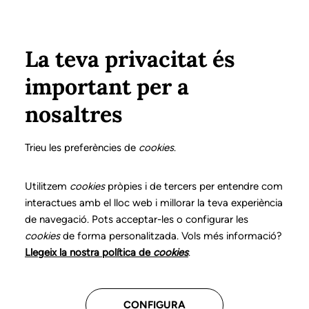
Vés al contingut
Configura
Xarxes Socials
ÀREA PRIVADA
La teva privacitat és
important per a
Inici
Col·legiats
Llistat de col·legiats/des
LÓPEZ CARRILLO, OLGA
LÓPEZ CARRILLO, OLGA
nosaltres
Nº 0175
LÓPEZ CARRILLO,
Trieu les preferències de
cookies
.
OLGA
Utilitzem
cookies
pròpies i de tercers per entendre com
interactues amb el lloc web i millorar la teva experiència
de navegació. Pots acceptar-les o configurar les
cookies
de forma personalitzada. Vols més informació?
CENTRES ON TREBALLA
Llegeix la nostra política de
cookies
.
Assistencial
CONFIGURA