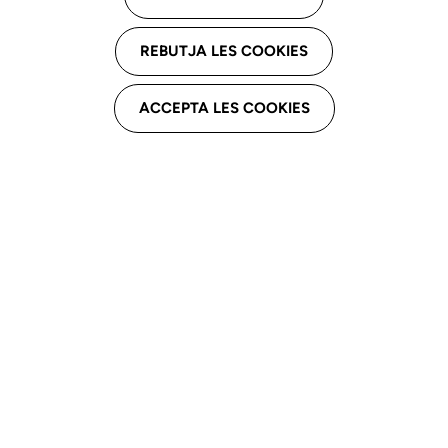
Olga López Carrillo
REBUTJA LES COOKIES
C. Perafita, 18 3r 1a, 08033 Barcelona
ACCEPTA LES COOKIES
Email professional
olopcar@outlook.com
Telèfon professional
636286857
Assistencial
Impulsa