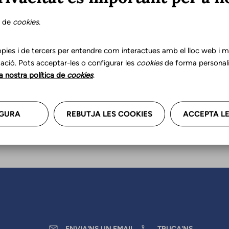
s de
cookies
.
r les teves dades professional
a'ns.
pies i de tercers per entendre com interactues amb el lloc web i mil
ació. Pots acceptar-les o configurar les
cookies
de forma personali
la nostra política de
cookies
.
GURA
REBUTJA LES COOKIES
ACCEPTA LE
ENVIA'NS UN EMAIL
TRUCA'NS