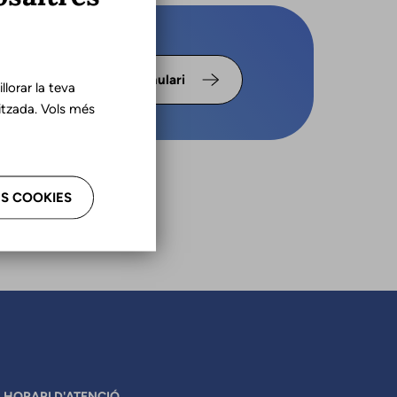
s omple
Formulari
lorar la teva
tzada. Vols més
S COOKIES
HORARI D'ATENCIÓ