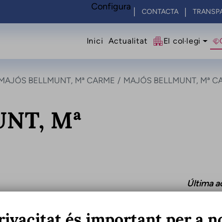
Configura
CONTACTA
TRANSP
Navegació princip
Inici
Actualitat
El col·legi
MAJÓS BELLMUNT, Mª CARME
MAJÓS BELLMUNT, Mª C
NT, Mª
Última ac
rivacitat és important per a n