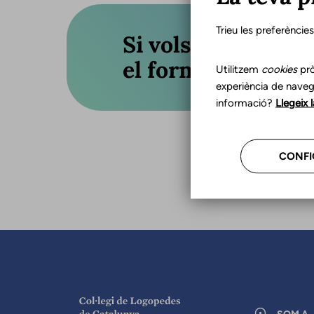
Trieu les preferèncie
Si vols actualitza
el formulari o truc
Utilitzem
cookies
prò
experiència de naveg
informació?
Llegeix 
CONFI