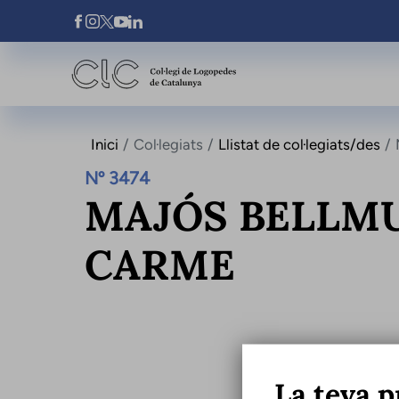
Vés al contingut
Xarxes Socials
Inici
Col·legiats
Llistat de col·legiats/des
Nº 3474
MAJÓS BELLMU
CARME
La teva p