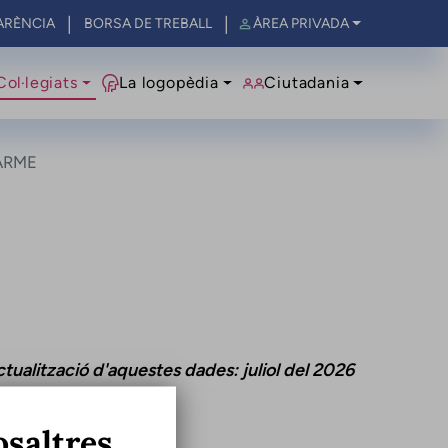
ARÈNCIA
BORSA DE TREBALL
ÀREA PRIVADA
al
Col·legiats
La logopèdia
Ciutadania
ARME
tualització d'aquestes dades: juliol del 2026
osaltres