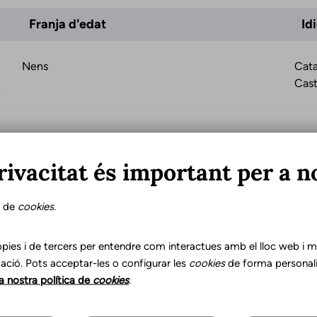
Franja d'edat
Id
Nens
Cata
Cast
e
rivacitat és important per a n
s de
cookies
.
pies i de tercers per entendre com interactues amb el lloc web i mil
ació. Pots acceptar-les o configurar les
cookies
de forma personali
la nostra política de
cookies
.
Última actual