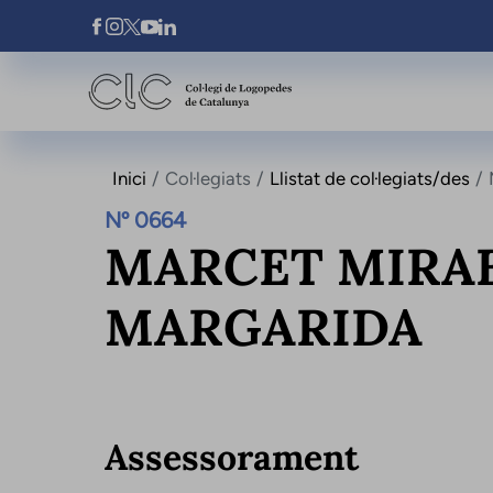
Vés al contingut
Xarxes Socials
Inici
Col·legiats
Llistat de col·legiats/des
Nº 0664
MARCET MIRAB
MARGARIDA
Assessorament