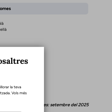
iomes
là
ellà
osaltres
lorar la teva
tzada. Vols més
ització d'aquestes dades: setembre del 2025