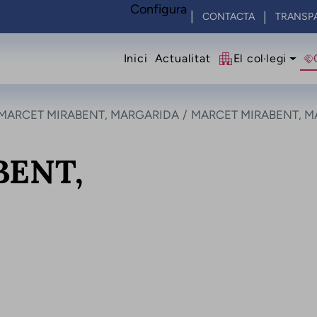
Configura
CONTACTA
TRANSP
Navegació princip
Inici
Actualitat
El col·legi
MARCET MIRABENT, MARGARIDA
MARCET MIRABENT, M
ENT,