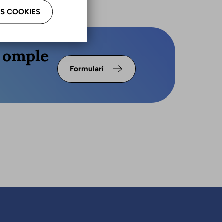
S COOKIES
s omple
Formulari