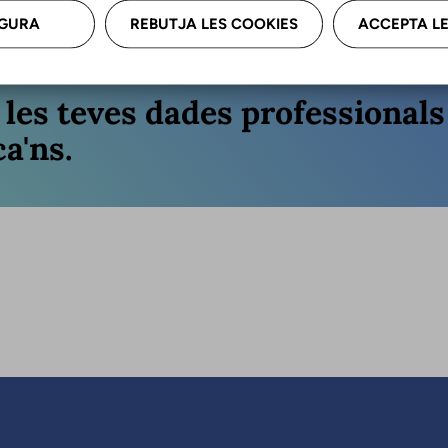
GURA
REBUTJA LES COOKIES
ACCEPTA LE
r les teves dades professional
a'ns.