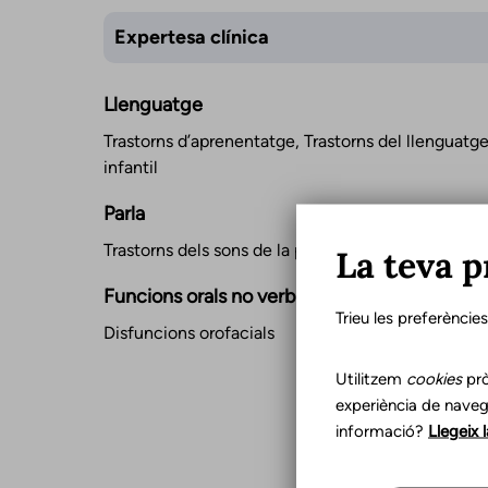
Expertesa clínica
Llenguatge
Trastorns d’aprenentatge, Trastorns del llenguatg
infantil
Parla
Trastorns dels sons de la parla
La teva p
Funcions orals no verbals
Trieu les preferèncie
Disfuncions orofacials
Utilitzem
cookies
prò
experiència de naveg
informació?
Llegeix 