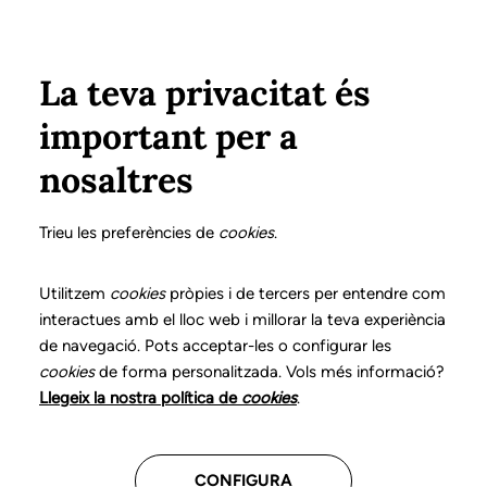
Vés al contingut
Configura
Xarxes Socials
ÀREA PRIVADA
La teva privacitat és
important per a
Inici
Col·legiats
Llistat de col·legiats/des
MARTÍNEZ MARÍN, FLORA
MARTÍNEZ MARÍN, FLORA
nosaltres
Nº 1128
MARTÍNEZ MARÍN,
Trieu les preferències de
cookies
.
FLORA
Utilitzem
cookies
pròpies i de tercers per entendre com
interactues amb el lloc web i millorar la teva experiència
de navegació. Pots acceptar-les o configurar les
cookies
de forma personalitzada. Vols més informació?
Última actualització d'aquestes dades: setembre del
Llegeix la nostra política de
cookies
.
2025
CONFIGURA