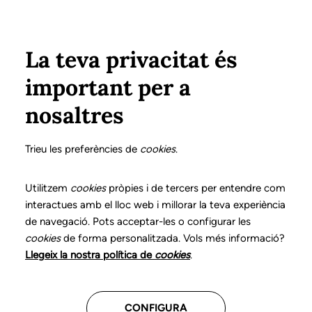
Vés al contingut
Configura
Xarxes Socials
ÀREA PRIVADA
La teva privacitat és
important per a
Inici
Col·legiats
Llistat de col·legiats/des
MARTÍNEZ DE SOLA, Mª del PILAR
MARTÍNEZ DE SOLA, Mª del PILAR
nosaltres
Nº 2078
MARTÍNEZ DE SOLA,
Trieu les preferències de
cookies
.
Mª del PILAR
Utilitzem
cookies
pròpies i de tercers per entendre com
interactues amb el lloc web i millorar la teva experiència
de navegació. Pots acceptar-les o configurar les
Atenció domiciliària
cookies
de forma personalitzada. Vols més informació?
Llegeix la nostra política de
cookies
.
CENTRES ON TREBALLA
CONFIGURA