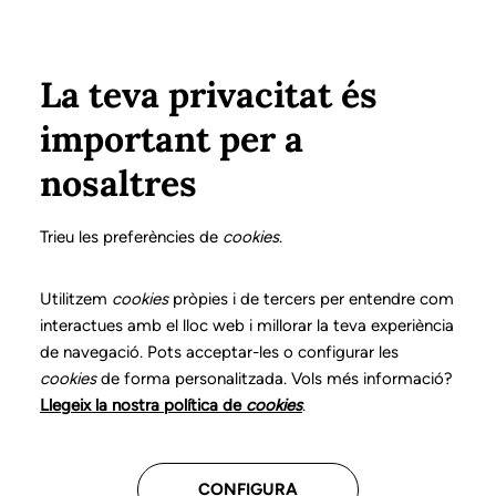
Vés al contingut
Configura
Xarxes Socials
ÀREA PRIVADA
La teva privacitat és
important per a
Inici
Col·legiats
Llistat de col·legiats/des
MATAVERA MAGEM, NÚRIA
MATAVERA MAGEM, NÚRIA
nosaltres
Nº 1122
MATAVERA MAGEM,
Trieu les preferències de
cookies
.
NÚRIA
Utilitzem
cookies
pròpies i de tercers per entendre com
interactues amb el lloc web i millorar la teva experiència
de navegació. Pots acceptar-les o configurar les
cookies
de forma personalitzada. Vols més informació?
Última actualització d'aquestes dades: setembre del
Llegeix la nostra política de
cookies
.
2025
CONFIGURA