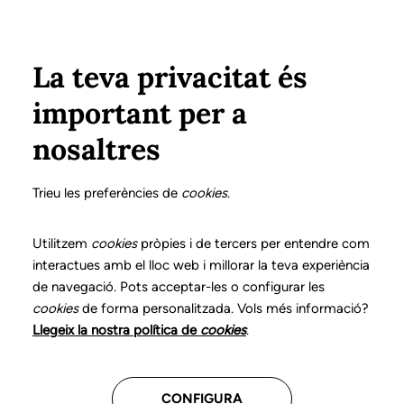
Vés al contingut
Configura
Xarxes Socials
ÀREA PRIVADA
La teva privacitat és
important per a
Inici
Col·legiats
Llistat de col·legiats/des
MERENCIANO SALADRIGAS, NÚRIA
MERENCIANO SALADRIGAS, NÚRIA
nosaltres
Nº 3406
MERENCIANO
Trieu les preferències de
cookies
.
SALADRIGAS, NÚRIA
Utilitzem
cookies
pròpies i de tercers per entendre com
interactues amb el lloc web i millorar la teva experiència
de navegació. Pots acceptar-les o configurar les
Teleassistència
cookies
de forma personalitzada. Vols més informació?
Llegeix la nostra política de
cookies
.
CENTRES ON TREBALLA
CONFIGURA