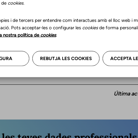
Adolescents
s de
cookies
.
ó
pies i de tercers per entendre com interactues amb el lloc web i mil
ació. Pots acceptar-les o configurar les
cookies
de forma personali
la nostra política de
cookies
.
GURA
REBUTJA LES COOKIES
ACCEPTA LE
Última ac
r les teves dades professional