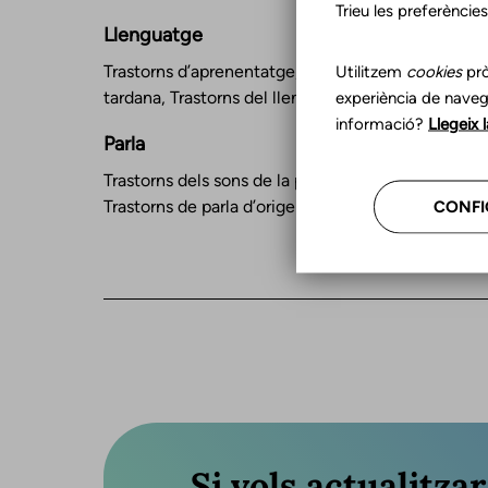
Trieu les preferèncie
Llenguatge
Trastorns d’aprenentatge, Bilingüisme d’adquisici
Utilitzem
cookies
prò
tardana, Trastorns del llenguatge infantil
experiència de naveg
informació?
Llegeix 
Parla
Trastorns dels sons de la parla, Apraxia de la parla,
Trastorns de parla d’origen orgànic, Disàrtria
CONFI
Si vols actualitza