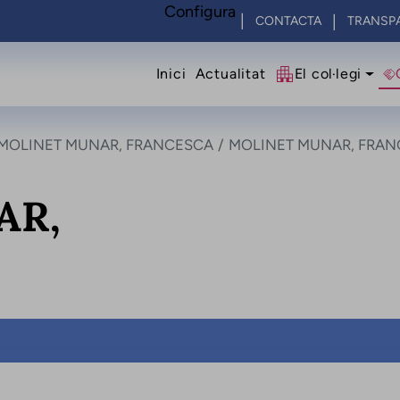
Configura
CONTACTA
TRANSP
Navegació princip
Inici
Actualitat
El col·legi
MOLINET MUNAR, FRANCESCA
MOLINET MUNAR, FRA
AR,