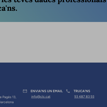
a'ns.
ENVIA'NS UN EMAIL
TRUCA'NS
info@clc.cat
93 487 83 93
e Pagès 13,
Barcelona