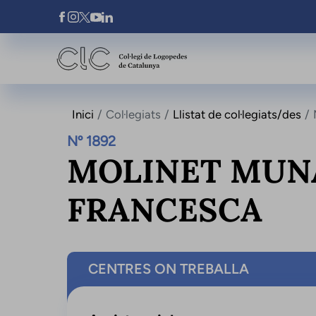
Vés al contingut
Xarxes Socials
Inici
Col·legiats
Llistat de col·legiats/des
Nº 1892
MOLINET MUN
FRANCESCA
CENTRES ON TREBALLA