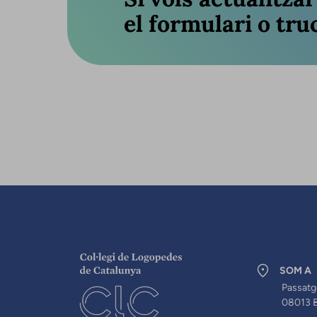
el formulari o truc
SOM A
Passatg
08013 