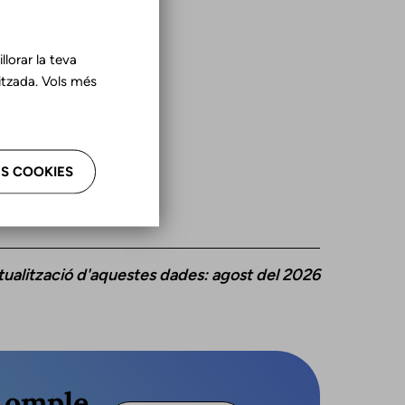
lorar la teva
tzada. Vols més
S COOKIES
tualització d'aquestes dades: agost del 2026
s omple