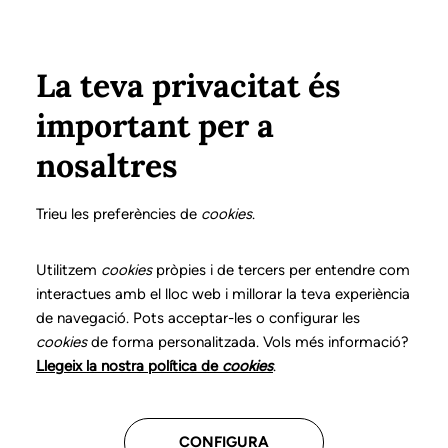
Vés al contingut
Configura
Xarxes Socials
ÀREA PRIVADA
La teva privacitat és
important per a
Inici
Col·legiats
Llistat de col·legiats/des
MONTAGUT COLOMER, NÚRIA
MONTAGUT COLOMER, NÚRIA
nosaltres
Nº 0773
MONTAGUT COLOMER,
Trieu les preferències de
cookies
.
NÚRIA
Utilitzem
cookies
pròpies i de tercers per entendre com
interactues amb el lloc web i millorar la teva experiència
de navegació. Pots acceptar-les o configurar les
cookies
de forma personalitzada. Vols més informació?
Última actualització d'aquestes dades: setembre del
Llegeix la nostra política de
cookies
.
2025
CONFIGURA