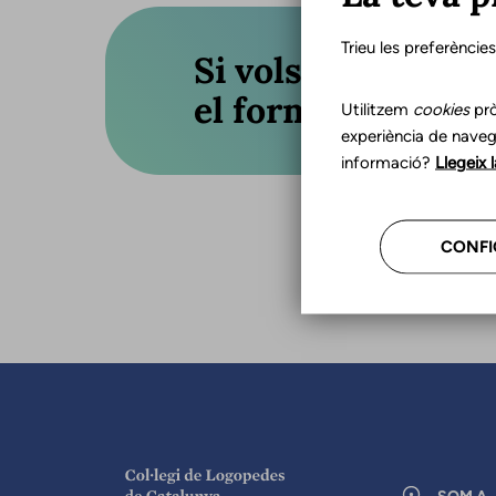
Trieu les preferèncie
Si vols actualitza
el formulari o truc
Utilitzem
cookies
prò
experiència de naveg
informació?
Llegeix 
CONFI