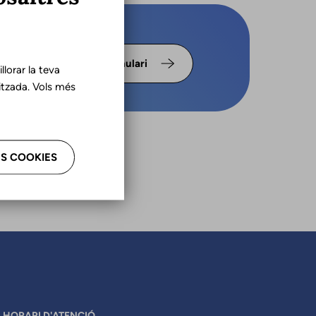
s omple
Formulari
lorar la teva
tzada. Vols més
S COOKIES
HORARI D'ATENCIÓ