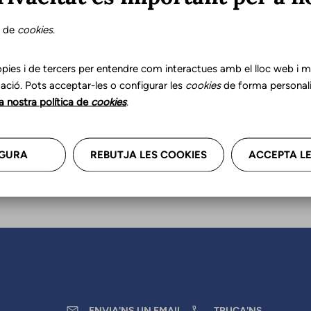
s de
cookies
.
r les teves dades professional
a'ns.
pies i de tercers per entendre com interactues amb el lloc web i mil
ació. Pots acceptar-les o configurar les
cookies
de forma personali
la nostra política de
cookies
.
GURA
REBUTJA LES COOKIES
ACCEPTA LE
ENVIA'NS UN EMAIL
TRUCA'NS