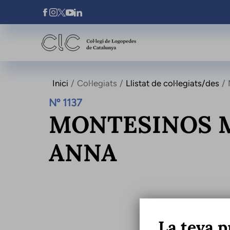
Vés al contingut
Xarxes Socials
Inici
Col·legiats
Llistat de col·legiats/des
Nº 1137
MONTESINOS M
ANNA
La teva p