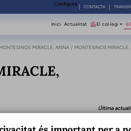
Configura
CONTACTA
TRANSP
Navegació princip
Inici
Actualitat
El col·legi
MONTESINOS MIRACLE, ANNA
MONTESINOS MIRACLE,
IRACLE,
Última actual
rivacitat és important per a n