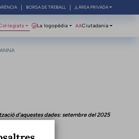
ARÈNCIA
BORSA DE TREBALL
ÀREA PRIVADA
al
Col·legiats
La logopèdia
Ciutadania
 ANNA
ització d'aquestes dades: setembre del 2025
osaltres