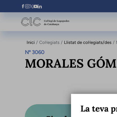
Vés al contingut
Xarxes Socials
Inici
Col·legiats
Llistat de col·legiats/des
Nº 3060
MORALES GÓM
La teva p