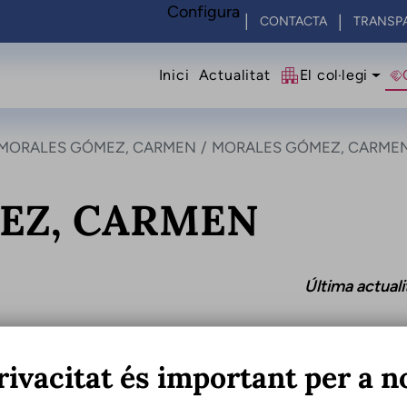
Configura
CONTACTA
TRANSP
Navegació princip
Inici
Actualitat
El col·legi
MORALES GÓMEZ, CARMEN
MORALES GÓMEZ, CARME
EZ, CARMEN
Última actual
rivacitat és important per a n