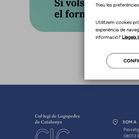
Si vols actualitza
Trieu les preferèncie
el formulari o truc
Utilitzem
cookies
prò
experiència de naveg
informació?
Llegeix 
CONFI
SOM A
Passatg
08013 