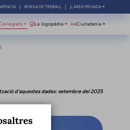
ARÈNCIA
BORSA DE TREBALL
ÀREA PRIVADA
al
Col·legiats
La logopèdia
Ciutadania
N
ització d'aquestes dades: setembre del 2025
osaltres