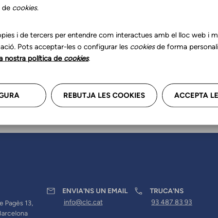
r les teves dades professional
s de
cookies
.
a'ns.
pies i de tercers per entendre com interactues amb el lloc web i mil
ació. Pots acceptar-les o configurar les
cookies
de forma personali
la nostra política de
cookies
.
GURA
REBUTJA LES COOKIES
ACCEPTA LE
ENVIA'NS UN EMAIL
TRUCA'NS
info@clc.cat
93 487 83 93
e Pagès 13,
Barcelona