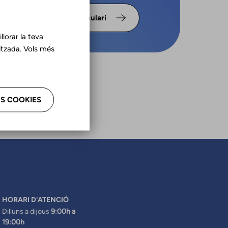
s omple
Formulari
lorar la teva
tzada. Vols més
S COOKIES
HORARI D'ATENCIÓ
Dilluns a dijous
9:00h a
19:00h