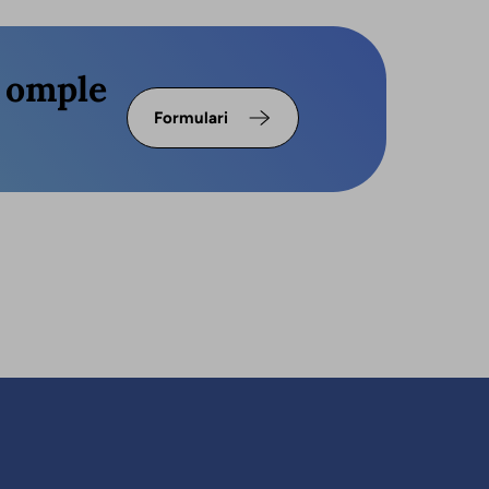
s omple
Formulari