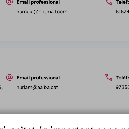
Email professional
Telèf
numual@hotmail.com
6167
Email professional
Telèf
B,
nuriam@aalba.cat
9735