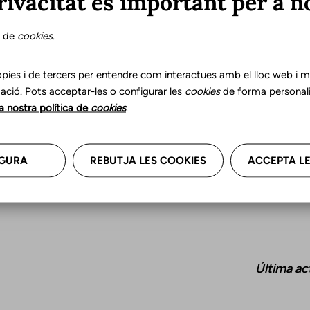
rivacitat és important per a n
s de
cookies
.
Franja d'edat
Id
pies i de tercers per entendre com interactues amb el lloc web i mil
ació. Pots acceptar-les o configurar les
cookies
de forma personali
la nostra política de
cookies
.
Adults
Cata
Nens
Cast
Gent gran
GURA
REBUTJA LES COOKIES
ACCEPTA LE
Adolescents
Última ac