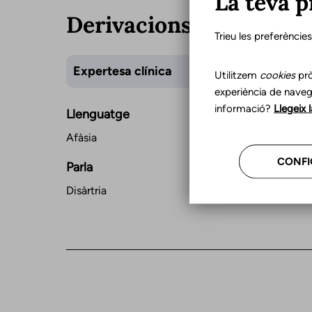
La teva p
Derivacions
Trieu les preferèncie
Expertesa clínica
Utilitzem
cookies
prò
experiència de naveg
informació?
Llegeix 
Llenguatge
Afàsia
CONFI
Parla
Disàrtria