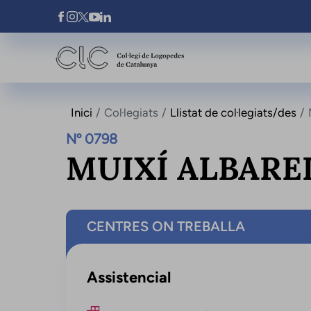
Vés al contingut
Xarxes Socials
Inici
Col·legiats
Llistat de col·legiats/des
Nº 0798
MUIXÍ ALBARE
CENTRES ON TREBALLA
Assistencial