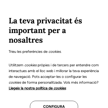
Vés al contingut
Configura
Xarxes Socials
ÀREA PRIVADA
La teva privacitat és
important per a
Inici
Col·legiats
Llistat de col·legiats/des
NAVARRO SILVA, AURORA
NAVARRO SILVA, AURORA
nosaltres
Nº 3453
NAVARRO SILVA,
Trieu les preferències de
cookies
.
AURORA
Utilitzem
cookies
pròpies i de tercers per entendre com
interactues amb el lloc web i millorar la teva experiència
de navegació. Pots acceptar-les o configurar les
Teleassistència
cookies
de forma personalitzada. Vols més informació?
Llegeix la nostra política de
cookies
.
CENTRES ON TREBALLA
CONFIGURA