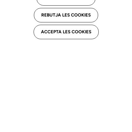
Aya Espai
REBUTJA LES COOKIES
Avd. Paraguai, 31. Altell F. , 25002 Lleida
ACCEPTA LES COOKIES
Email professional
hnicolas.ayaespai@gmail.com
Telèfon professional
973046219
Assistencial
Enfides