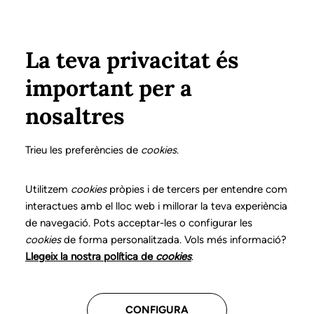
Vés al contingut
Configura
Xarxes Socials
ÀREA PRIVADA
La teva privacitat és
important per a
Inici
Col·legiats
Llistat de col·legiats/des
NICOLÁS ROMAGUERA, HORTÈNSIA
NICOLÁS ROMAGUERA, HORTÈNSIA
nosaltres
Nº 2803
NICOLÁS ROMAGUERA,
Trieu les preferències de
cookies
.
HORTÈNSIA
Utilitzem
cookies
pròpies i de tercers per entendre com
interactues amb el lloc web i millorar la teva experiència
de navegació. Pots acceptar-les o configurar les
cookies
de forma personalitzada. Vols més informació?
CENTRES ON TREBALLA
Llegeix la nostra política de
cookies
.
Assistencial
CONFIGURA