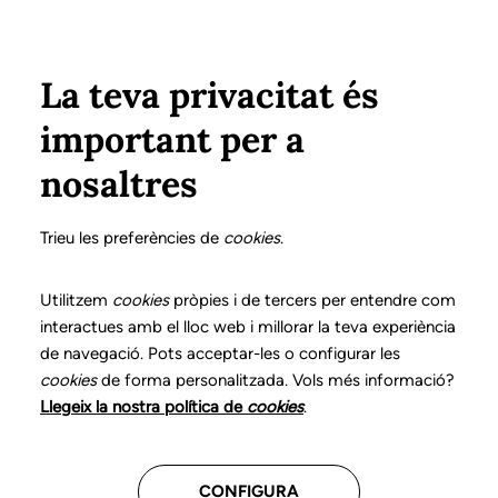
Vés al contingut
Configura
Xarxes Socials
ÀREA PRIVADA
La teva privacitat és
important per a
Inici
Col·legiats
Llistat de col·legiats/des
OLIVA FOLGUEIRAS, ESTHER
OLIVA FOLGUEIRAS, ESTHER
nosaltres
Nº 3269
OLIVA FOLGUEIRAS,
Trieu les preferències de
cookies
.
ESTHER
Utilitzem
cookies
pròpies i de tercers per entendre com
interactues amb el lloc web i millorar la teva experiència
de navegació. Pots acceptar-les o configurar les
Teleassistència
cookies
de forma personalitzada. Vols més informació?
Llegeix la nostra política de
cookies
.
CENTRES ON TREBALLA
CONFIGURA