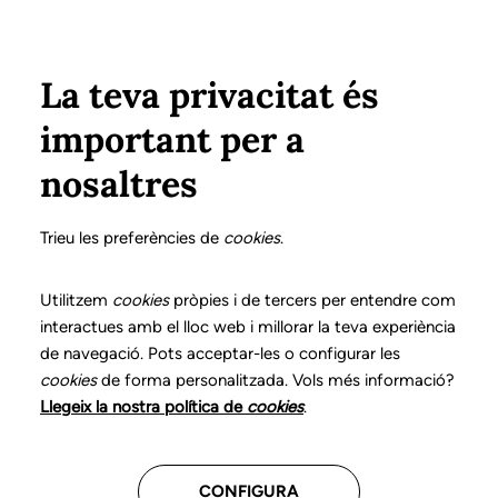
Vés al contingut
Configura
Xarxes Socials
ÀREA PRIVADA
La teva privacitat és
important per a
Inici
Col·legiats
Llistat de col·legiats/des
ORDÓÑEZ PAVÓN, SHEILA
ORDÓÑEZ PAVÓN, SHEILA
nosaltres
Nº 3254
ORDÓÑEZ PAVÓN,
Trieu les preferències de
cookies
.
SHEILA
Utilitzem
cookies
pròpies i de tercers per entendre com
interactues amb el lloc web i millorar la teva experiència
de navegació. Pots acceptar-les o configurar les
cookies
de forma personalitzada. Vols més informació?
Última actualització d'aquestes dades: setembre del
Llegeix la nostra política de
cookies
.
2025
CONFIGURA