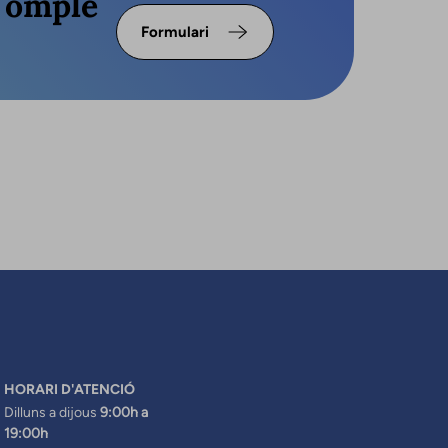
s omple
Formulari
HORARI D'ATENCIÓ
Dilluns a dijous
9:00h a
19:00h