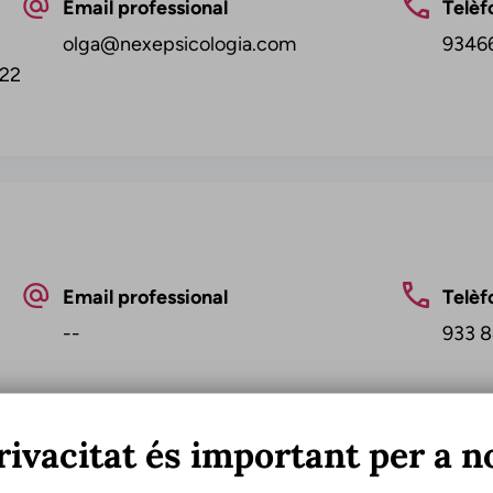
Email professional
Telèf
olga@nexepsicologia.com
9346
922
Email professional
Telèf
--
933 8
rivacitat és important per a n