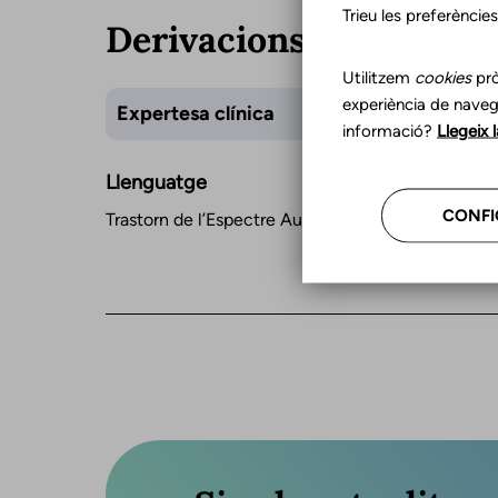
Trieu les preferèncie
Derivacions
Utilitzem
cookies
prò
experiència de naveg
Expertesa clínica
informació?
Llegeix 
Llenguatge
CONFI
Trastorn de l’Espectre Autista