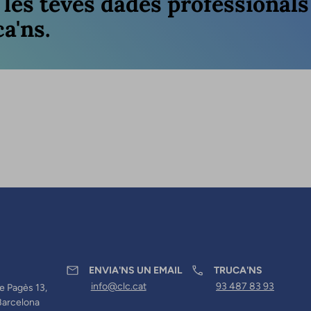
r les teves dades professional
a'ns.
ENVIA'NS UN EMAIL
TRUCA'NS
info@clc.cat
93 487 83 93
e Pagès 13,
Barcelona