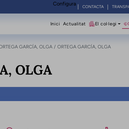
Configura
CONTACTA
TRANSP
Navegació princip
Inici
Actualitat
El col·legi
ORTEGA GARCÍA, OLGA
ORTEGA GARCÍA, OLGA
A, OLGA