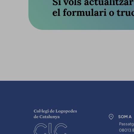
Si vols actualitza
el formulari o truc
SOM A
Passatg
08013 