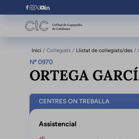
Vés al contingut
Xarxes Socials
Inici
Col·legiats
Llistat de col·legiats/des
Nº 0970
ORTEGA GARCÍ
CENTRES ON TREBALLA
Assistencial