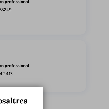
on professional
68249
on professional
42 413
osaltres