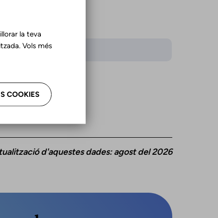
lorar la teva
tzada. Vols més
iomes
là
ellà
S COOKIES
tualització d'aquestes dades: agost del 2026