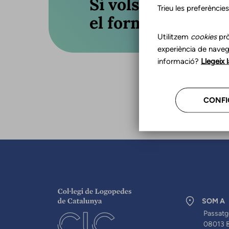
Si vols actualitza
Trieu les preferèncie
el formulari o truc
Utilitzem
cookies
prò
experiència de naveg
informació?
Llegeix 
CONFI
SOM A
Passatg
08013 