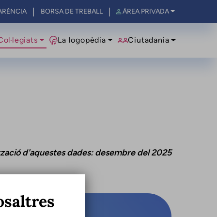
ARÈNCIA
BORSA DE TREBALL
ÀREA PRIVADA
al
Col·legiats
La logopèdia
Ciutadania
ització d'aquestes dades: desembre del 2025
osaltres