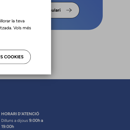
s omple
Formulari
lorar la teva
tzada. Vols més
S COOKIES
HORARI D'ATENCIÓ
Dilluns a dijous
9:00h a
19:00h