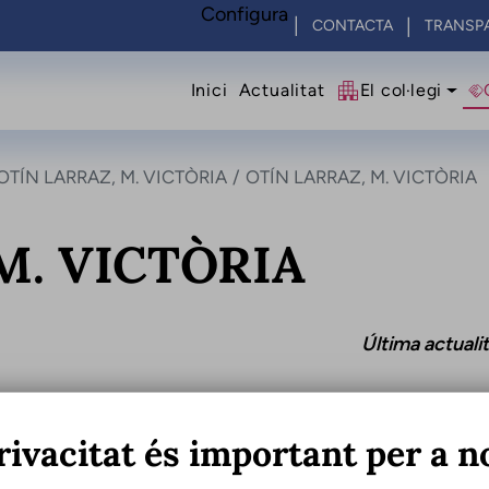
Configura
CONTACTA
TRANSP
Navegació princip
Inici
Actualitat
El col·legi
OTÍN LARRAZ, M. VICTÒRIA
OTÍN LARRAZ, M. VICTÒRIA
M. VICTÒRIA
Última actual
rivacitat és important per a n