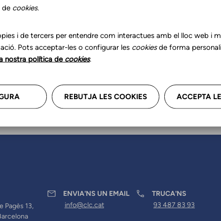
r les teves dades professional
s de
cookies
.
a'ns.
pies i de tercers per entendre com interactues amb el lloc web i mil
ació. Pots acceptar-les o configurar les
cookies
de forma personali
la nostra política de
cookies
.
GURA
REBUTJA LES COOKIES
ACCEPTA LE
ENVIA'NS UN EMAIL
TRUCA'NS
info@clc.cat
93 487 83 93
e Pagès 13,
Barcelona