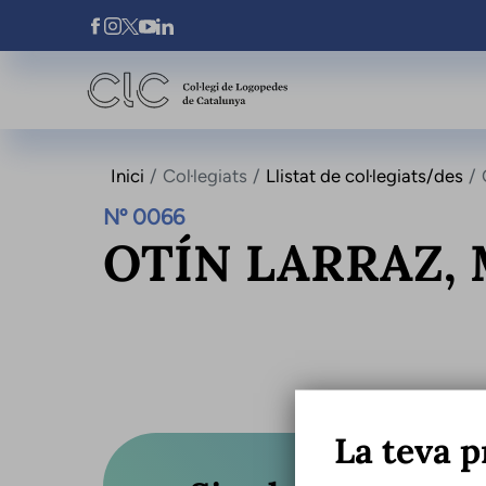
Vés al contingut
Xarxes Socials
Inici
Col·legiats
Llistat de col·legiats/des
Nº 0066
OTÍN LARRAZ, 
La teva p