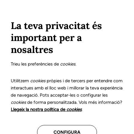
Vés al contingut
Configura
Xarxes Socials
ÀREA PRIVADA
La teva privacitat és
important per a
Inici
Col·legiats
Llistat de col·legiats/des
PASCUA EXPÓSITO, FRANCESC
PASCUA EXPÓSITO, FRANCESC
nosaltres
Nº 1106
PASCUA EXPÓSITO,
Trieu les preferències de
cookies
.
FRANCESC
Utilitzem
cookies
pròpies i de tercers per entendre com
interactues amb el lloc web i millorar la teva experiència
de navegació. Pots acceptar-les o configurar les
cookies
de forma personalitzada. Vols més informació?
Última actualització d'aquestes dades: setembre del
Llegeix la nostra política de
cookies
.
2025
CONFIGURA