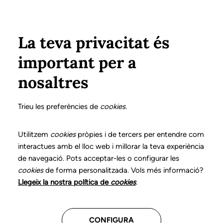
Vés al contingut
Configura
Xarxes Socials
ÀREA PRIVADA
La teva privacitat és
important per a
Inici
Col·legiats
Llistat de col·legiats/des
PEDRA ESPIES, MONTSE
PEDRA ESPIES, MONTSE
nosaltres
Nº 1113
PEDRA ESPIES,
Trieu les preferències de
cookies
.
MONTSE
Utilitzem
cookies
pròpies i de tercers per entendre com
interactues amb el lloc web i millorar la teva experiència
de navegació. Pots acceptar-les o configurar les
cookies
de forma personalitzada. Vols més informació?
Última actualització d'aquestes dades: setembre del
Llegeix la nostra política de
cookies
.
2025
CONFIGURA