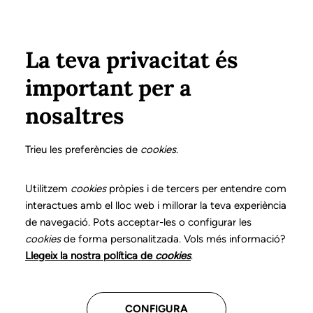
Vés al contingut
Configura
Xarxes Socials
ÀREA PRIVADA
La teva privacitat és
important per a
Inici
Col·legiats
Llistat de col·legiats/des
PEDRALS FELIU, ROSER
PEDRALS FELIU, ROSER
nosaltres
Nº 2054
PEDRALS FELIU, ROSER
Trieu les preferències de
cookies
.
Utilitzem
cookies
pròpies i de tercers per entendre com
interactues amb el lloc web i millorar la teva experiència
Última actualització d'aquestes dades: setembre del
de navegació. Pots acceptar-les o configurar les
2025
cookies
de forma personalitzada. Vols més informació?
Llegeix la nostra política de
cookies
.
CONFIGURA