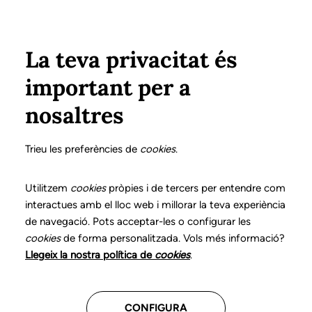
Vés al contingut
Configura
Xarxes Socials
ÀREA PRIVADA
La teva privacitat és
important per a
Inici
Col·legiats
Llistat de col·legiats/des
PEDRÓS i ESPINA, JOSEFINA
PEDRÓS i ESPINA, JOSEFINA
nosaltres
Nº 2583
PEDRÓS i ESPINA,
Trieu les preferències de
cookies
.
JOSEFINA
Utilitzem
cookies
pròpies i de tercers per entendre com
interactues amb el lloc web i millorar la teva experiència
de navegació. Pots acceptar-les o configurar les
Teleassistència
cookies
de forma personalitzada. Vols més informació?
Llegeix la nostra política de
cookies
.
CENTRES ON TREBALLA
CONFIGURA