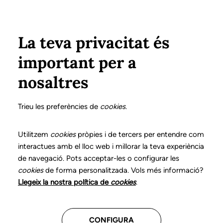
Vés al contingut
Configura
Xarxes Socials
ÀREA PRIVADA
La teva privacitat és
important per a
Inici
Col·legiats
Llistat de col·legiats/des
PÉREZ ILLA, MARTA
PÉREZ ILLA, MARTA
nosaltres
Nº 0902
PÉREZ ILLA, MARTA
Trieu les preferències de
cookies
.
Utilitzem
cookies
pròpies i de tercers per entendre com
interactues amb el lloc web i millorar la teva experiència
Última actualització d'aquestes dades: setembre del
de navegació. Pots acceptar-les o configurar les
2025
cookies
de forma personalitzada. Vols més informació?
Llegeix la nostra política de
cookies
.
CONFIGURA