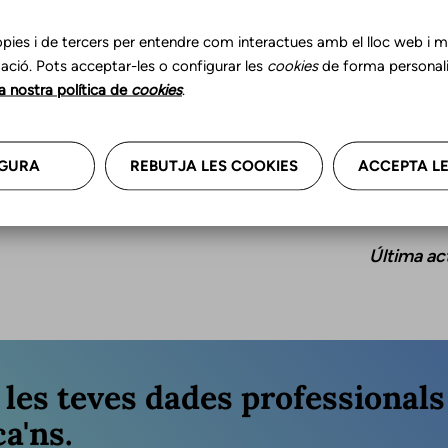
pies i de tercers per entendre com interactues amb el lloc web i mil
ació. Pots acceptar-les o configurar les
cookies
de forma personali
la nostra política de
cookies
.
GURA
REBUTJA LES COOKIES
ACCEPTA LE
Última ac
r les teves dades professional
a'ns.