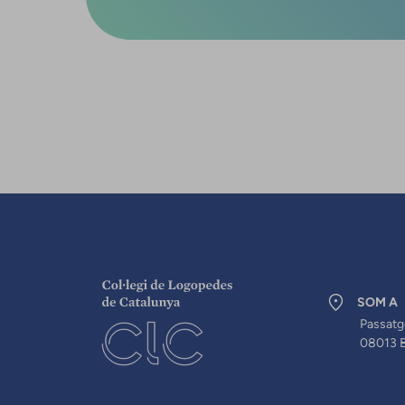
SOM A
Passatg
08013 