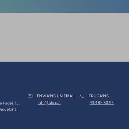
ENVIA'NS UN EMAIL
TRUCA'NS
info@clc.cat
93 487 83 93
e Pagès 13,
Barcelona