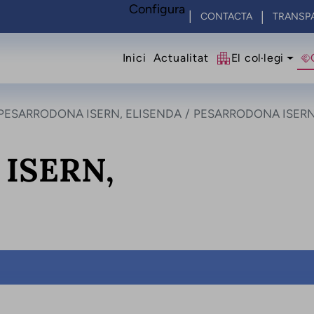
Configura
CONTACTA
TRANSP
Navegació princip
Inici
Actualitat
El col·legi
PESARRODONA ISERN, ELISENDA
PESARRODONA ISERN
ISERN,