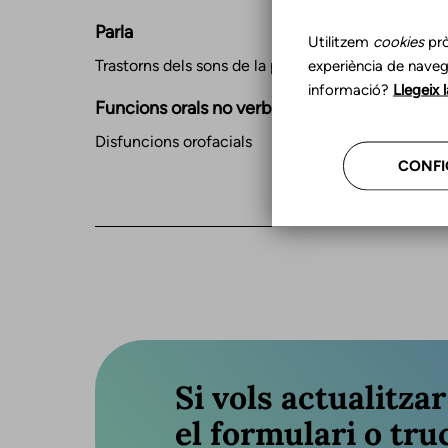
Parla
Utilitzem
cookies
prò
Trastorns dels sons de la parla
experiència de naveg
informació?
Llegeix 
Funcions orals no verbals
Disfuncions orofacials
CONFI
Si vols actualitza
el formulari o truc