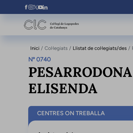
Vés al contingut
Xarxes Socials
Inici
Col·legiats
Llistat de col·legiats/des
Nº 0740
PESARRODONA 
ELISENDA
CENTRES ON TREBALLA