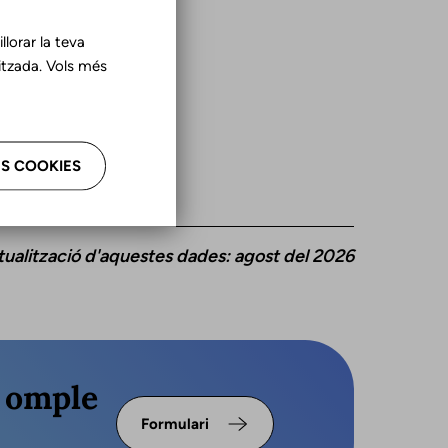
lorar la teva
tzada. Vols més
S COOKIES
tualització d'aquestes dades: agost del 2026
s omple
Formulari