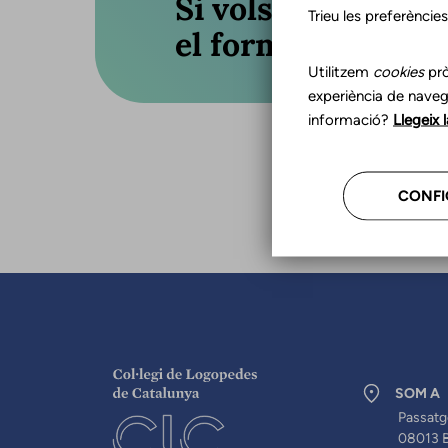
Si vols actualitza
Trieu les preferèncie
el formulari o truc
Utilitzem
cookies
prò
experiència de naveg
informació?
Llegeix 
CONFI
SOM A
Passatg
08013 