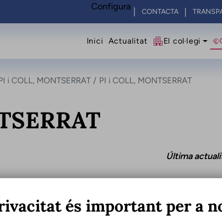
Configura
CONTACTA
TRANSP
Navegació princip
Inici
Actualitat
El col·legi
PI i COLL, MONTSERRAT
PI i COLL, MONTSERRAT
NTSERRAT
Última actual
rivacitat és important per a n