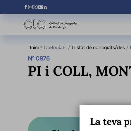
Vés al contingut
Xarxes Socials
Inici
Col·legiats
Llistat de col·legiats/des
Nº 0876
PI i COLL, MO
La teva p