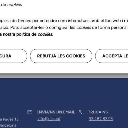
r les teves dades professional
s de
cookies
.
a'ns.
pies i de tercers per entendre com interactues amb el lloc web i mil
ació. Pots acceptar-les o configurar les
cookies
de forma personali
la nostra política de
cookies
.
GURA
REBUTJA LES COOKIES
ACCEPTA LE
ENVIA'NS UN EMAIL
TRUCA'NS
info@clc.cat
93 487 83 93
e Pagès 13,
Barcelona