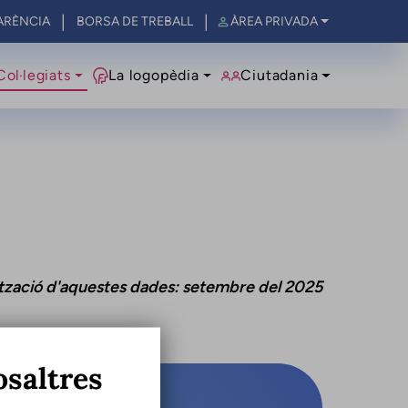
ARÈNCIA
BORSA DE TREBALL
ÀREA PRIVADA
al
Col·legiats
La logopèdia
Ciutadania
ització d'aquestes dades: setembre del 2025
osaltres