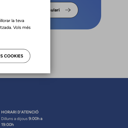
s omple
Formulari
lorar la teva
tzada. Vols més
S COOKIES
HORARI D'ATENCIÓ
Dilluns a dijous
9:00h a
19:00h