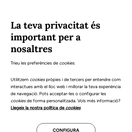
Vés al contingut
Configura
Xarxes Socials
ÀREA PRIVADA
La teva privacitat és
important per a
Inici
Col·legiats
Llistat de col·legiats/des
PLANS GUITART, MIREIA
PLANS GUITART, MIREIA
nosaltres
Nº 3413
PLANS GUITART,
Trieu les preferències de
cookies
.
MIREIA
Utilitzem
cookies
pròpies i de tercers per entendre com
interactues amb el lloc web i millorar la teva experiència
de navegació. Pots acceptar-les o configurar les
cookies
de forma personalitzada. Vols més informació?
Última actualització d'aquestes dades: desembre del
Llegeix la nostra política de
cookies
.
2025
CONFIGURA