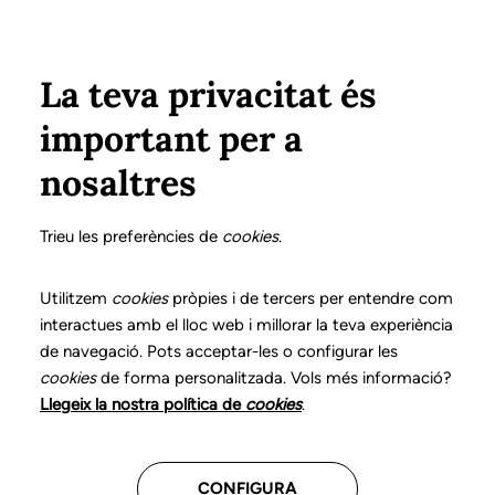
Vés al contingut
Configura
Xarxes Socials
ÀREA PRIVADA
La teva privacitat és
important per a
Inici
Col·legiats
Llistat de col·legiats/des
PLATEL ESPINOSA, CRISTINA
PLATEL ESPINOSA, CRISTINA
nosaltres
Nº 1818
PLATEL ESPINOSA,
Trieu les preferències de
cookies
.
CRISTINA
Utilitzem
cookies
pròpies i de tercers per entendre com
interactues amb el lloc web i millorar la teva experiència
de navegació. Pots acceptar-les o configurar les
cookies
de forma personalitzada. Vols més informació?
Última actualització d'aquestes dades: desembre del
Llegeix la nostra política de
cookies
.
2025
CONFIGURA