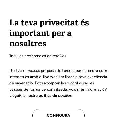
Vés al contingut
Configura
Xarxes Socials
ÀREA PRIVADA
La teva privacitat és
important per a
Inici
Col·legiats
Llistat de col·legiats/des
PLAVA VALERO, NÚRIA
PLAVA VALERO, NÚRIA
nosaltres
Nº 3137
PLAVA VALERO, NÚRIA
Trieu les preferències de
cookies
.
Utilitzem
cookies
pròpies i de tercers per entendre com
interactues amb el lloc web i millorar la teva experiència
CENTRES ON TREBALLA
de navegació. Pots acceptar-les o configurar les
cookies
de forma personalitzada. Vols més informació?
Llegeix la nostra política de
cookies
.
Assistencial
CONFIGURA
Centre de Psicologia i Logopèdia Núria