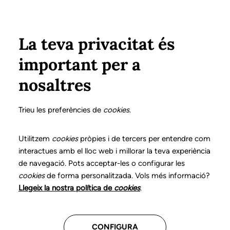
Vés al contingut
Configura
Xarxes Socials
ÀREA PRIVADA
La teva privacitat és
important per a
Inici
Col·legiats
Llistat de col·legiats/des
PONTAQUE ROYO, EVA
PONTAQUE ROYO, EVA
nosaltres
Nº 3294
PONTAQUE ROYO, EVA
Trieu les preferències de
cookies
.
Utilitzem
cookies
pròpies i de tercers per entendre com
interactues amb el lloc web i millorar la teva experiència
CENTRES ON TREBALLA
de navegació. Pots acceptar-les o configurar les
cookies
de forma personalitzada. Vols més informació?
Llegeix la nostra política de
cookies
.
Assitencial
CONFIGURA
UTE ACERF