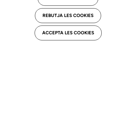
Carrer de Roger de Llúria, 44, 08009
REBUTJA LES COOKIES
Barcelona
Email professional
ACCEPTA LES COOKIES
epontaque@uteacerf.org
Telèfon professional
934 76 66 50
Derivacions