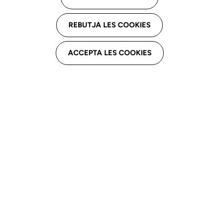
Cdiap el Prat del Llobregat
REBUTJA LES COOKIES
C. Gavà, núm. 2, 08820 El Prat de
Llobregat
ACCEPTA LES COOKIES
Email professional
gporquer@cdiapdelprat.org
Telèfon professional
933 70 90 53
Assistencial
Fisiogestió