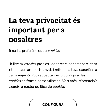
Vés al contingut
Configura
Xarxes Socials
ÀREA PRIVADA
La teva privacitat és
important per a
Inici
Col·legiats
Llistat de col·legiats/des
PORQUER BORDOY, GUILLEM
PORQUER BORDOY, GUILLEM
nosaltres
Nº 3502
PORQUER BORDOY,
Trieu les preferències de
cookies
.
GUILLEM
Utilitzem
cookies
pròpies i de tercers per entendre com
interactues amb el lloc web i millorar la teva experiència
de navegació. Pots acceptar-les o configurar les
cookies
de forma personalitzada. Vols més informació?
CENTRES ON TREBALLA
Llegeix la nostra política de
cookies
.
Assistencial
CONFIGURA