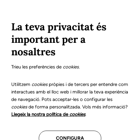
Vés al contingut
Configura
Xarxes Socials
ÀREA PRIVADA
La teva privacitat és
important per a
Inici
Col·legiats
Llistat de col·legiats/des
POUS CASALS, SHEILA
POUS CASALS, SHEILA
nosaltres
Nº 1211
POUS CASALS, SHEILA
Trieu les preferències de
cookies
.
Utilitzem
cookies
pròpies i de tercers per entendre com
interactues amb el lloc web i millorar la teva experiència
Última actualització d'aquestes dades: setembre del
de navegació. Pots acceptar-les o configurar les
2025
cookies
de forma personalitzada. Vols més informació?
Llegeix la nostra política de
cookies
.
CONFIGURA