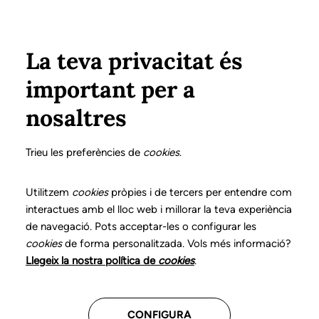
Vés al contingut
Configura
Xarxes Socials
ÀREA PRIVADA
La teva privacitat és
important per a
Inici
Col·legiats
Llistat de col·legiats/des
PUJALS CAMPS, YOLANDA
PUJALS CAMPS, YOLANDA
nosaltres
Nº 0942
PUJALS CAMPS,
Trieu les preferències de
cookies
.
YOLANDA
Utilitzem
cookies
pròpies i de tercers per entendre com
interactues amb el lloc web i millorar la teva experiència
de navegació. Pots acceptar-les o configurar les
cookies
de forma personalitzada. Vols més informació?
Última actualització d'aquestes dades: setembre del
Llegeix la nostra política de
cookies
.
2025
CONFIGURA