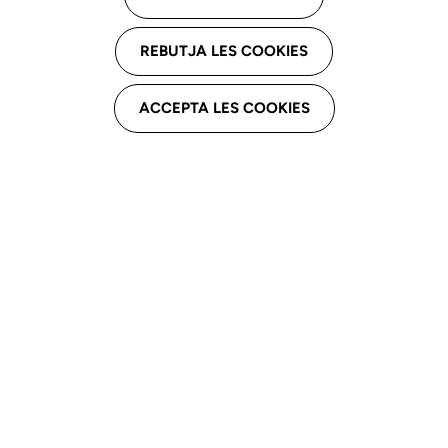
CREDA Narcís Masó Girona
REBUTJA LES COOKIES
Av. Folch i Torres, 6 , 17190 Salt
ACCEPTA LES COOKIES
Email professional
iradua@xtec.cat
Telèfon professional
679418002
Derivacions