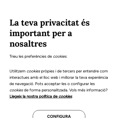
Vés al contingut
Configura
Xarxes Socials
ÀREA PRIVADA
La teva privacitat és
important per a
Inici
Col·legiats
Llistat de col·legiats/des
RADUÀ SAGRERA, ISABEL
RADUÀ SAGRERA, ISABEL
nosaltres
Nº 0333
RADUÀ SAGRERA,
Trieu les preferències de
cookies
.
ISABEL
Utilitzem
cookies
pròpies i de tercers per entendre com
interactues amb el lloc web i millorar la teva experiència
de navegació. Pots acceptar-les o configurar les
cookies
de forma personalitzada. Vols més informació?
CENTRES ON TREBALLA
Llegeix la nostra política de
cookies
.
Docència
CONFIGURA