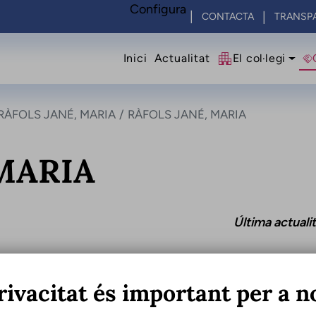
Configura
CONTACTA
TRANSP
Navegació princip
Inici
Actualitat
El col·legi
RÀFOLS JANÉ, MARIA
RÀFOLS JANÉ, MARIA
MARIA
Última actual
rivacitat és important per a n