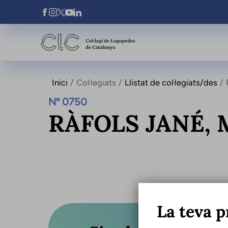
Vés al contingut
Xarxes Socials
Inici
Col·legiats
Llistat de col·legiats/des
Nº 0750
RÀFOLS JANÉ, 
La teva p