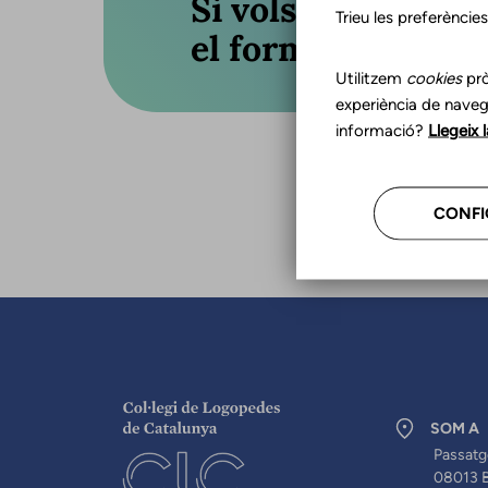
Si vols actualitza
Trieu les preferèncie
el formulari o truc
Utilitzem
cookies
prò
experiència de naveg
informació?
Llegeix 
CONFI
SOM A
Passatg
08013 