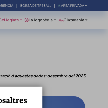
ARÈNCIA
BORSA DE TREBALL
ÀREA PRIVADA
al
Col·legiats
La logopèdia
Ciutadania
ització d'aquestes dades: desembre del 2025
osaltres