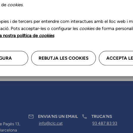
r les teves dades professional
s de
cookies
.
a'ns.
pies i de tercers per entendre com interactues amb el lloc web i mil
ació. Pots acceptar-les o configurar les
cookies
de forma personali
la nostra política de
cookies
.
GURA
REBUTJA LES COOKIES
ACCEPTA LE
ENVIA'NS UN EMAIL
TRUCA'NS
info@clc.cat
93 487 83 93
e Pagès 13,
Barcelona