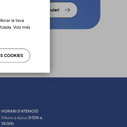
s omple
Formulari
lorar la teva
tzada. Vols més
S COOKIES
HORARI D'ATENCIÓ
Dilluns a dijous
9:00h a
19:00h