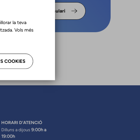
s omple
Formulari
lorar la teva
tzada. Vols més
S COOKIES
HORARI D'ATENCIÓ
Dilluns a dijous
9:00h a
19:00h