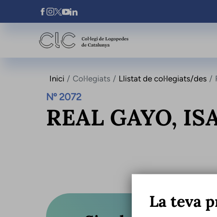
Vés al contingut
Xarxes Socials
Inici
Col·legiats
Llistat de col·legiats/des
Nº 2072
REAL GAYO, IS
La teva p