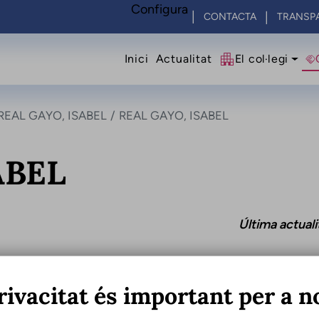
Configura
CONTACTA
TRANSP
Navegació princip
Inici
Actualitat
El col·legi
REAL GAYO, ISABEL
REAL GAYO, ISABEL
ABEL
Última actual
rivacitat és important per a n