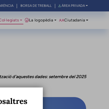
ARÈNCIA
BORSA DE TREBALL
ÀREA PRIVADA
al
Col·legiats
La logopèdia
Ciutadania
ització d'aquestes dades: setembre del 2025
osaltres