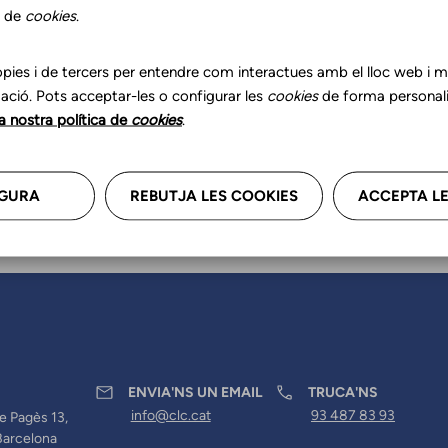
r les teves dades professional
s de
cookies
.
a'ns.
pies i de tercers per entendre com interactues amb el lloc web i mil
ació. Pots acceptar-les o configurar les
cookies
de forma personali
la nostra política de
cookies
.
GURA
REBUTJA LES COOKIES
ACCEPTA LE
ENVIA'NS UN EMAIL
TRUCA'NS
info@clc.cat
93 487 83 93
e Pagès 13,
Barcelona