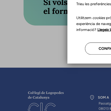
Si vols actualitza
Trieu les preferèncie
el formulari o truc
Utilitzem
cookies
prò
experiència de naveg
informació?
Llegeix 
CONFI
SOM A
Passatg
08013 