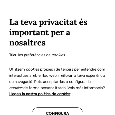
Vés al contingut
Configura
Xarxes Socials
ÀREA PRIVADA
La teva privacitat és
important per a
Inici
Col·legiats
Llistat de col·legiats/des
REINAL ROSICH, IRENE
REINAL ROSICH, IRENE
nosaltres
Nº 3140
REINAL ROSICH, IRENE
Trieu les preferències de
cookies
.
Utilitzem
cookies
pròpies i de tercers per entendre com
interactues amb el lloc web i millorar la teva experiència
Última actualització d'aquestes dades: setembre del
de navegació. Pots acceptar-les o configurar les
2025
cookies
de forma personalitzada. Vols més informació?
Llegeix la nostra política de
cookies
.
CONFIGURA