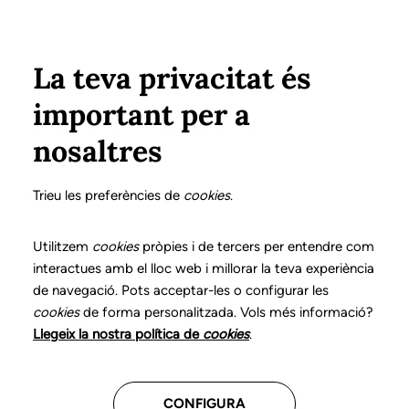
Vés al contingut
Configura
Xarxes Socials
ÀREA PRIVADA
La teva privacitat és
important per a
Inici
Col·legiats
Llistat de col·legiats/des
RESINA RODRÍGUEZ, CORAL
RESINA RODRÍGUEZ, CORAL
nosaltres
Nº 0742
RESINA RODRÍGUEZ,
Trieu les preferències de
cookies
.
CORAL
Utilitzem
cookies
pròpies i de tercers per entendre com
interactues amb el lloc web i millorar la teva experiència
de navegació. Pots acceptar-les o configurar les
cookies
de forma personalitzada. Vols més informació?
Última actualització d'aquestes dades: setembre del
Llegeix la nostra política de
cookies
.
2025
CONFIGURA